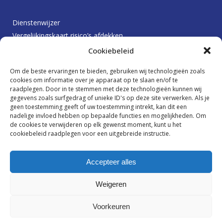
Dienstenwijzer
Vergelijkingskaart risico’s afdekken
Protocol betalingsachterstanden
Cookiebeleid
Klachtenprocedure
Om de beste ervaringen te bieden, gebruiken wij technologieën zoals
Beloningsbeleid
cookies om informatie over je apparaat op te slaan en/of te
raadplegen. Door in te stemmen met deze technologieën kunnen wij
gegevens zoals surfgedrag of unieke ID's op deze site verwerken. Als je
geen toestemming geeft of uw toestemming intrekt, kan dit een
Ik wil graag op de hoogte blijven
nadelige invloed hebben op bepaalde functies en mogelijkheden. Om
de cookies te verwijderen op elk gewenst moment, kunt u het
cookiebeleid raadplegen voor een uitgebreide instructie.
Accepteer alles
Weigeren
Voorkeuren