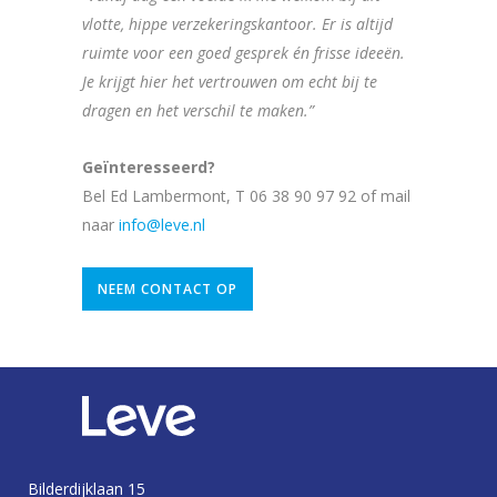
vlotte, hippe verzekeringskantoor. Er is altijd
ruimte voor een goed gesprek én frisse ideeën.
Je krijgt hier het vertrouwen om echt bij te
dragen en het verschil te maken.”
Geïnteresseerd?
Bel Ed Lambermont, T 06 38 90 97 92 of mail
naar
info@leve.nl
NEEM CONTACT OP
Bilderdijklaan 15