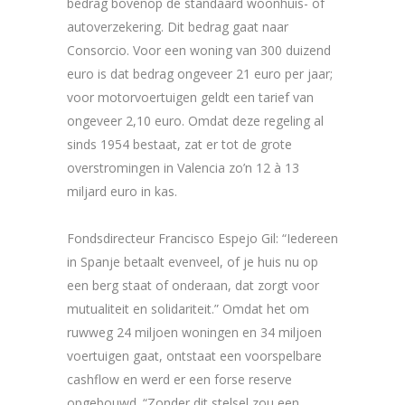
bedrag bovenop de standaard woonhuis- of
autoverzekering. Dit bedrag gaat naar
Consorcio. Voor een woning van 300 duizend
euro is dat bedrag ongeveer 21 euro per jaar;
voor motorvoertuigen geldt een tarief van
ongeveer 2,10 euro. Omdat deze regeling al
sinds 1954 bestaat, zat er tot de grote
overstromingen in Valencia zo’n 12 à 13
miljard euro in kas.
Fondsdirecteur Francisco Espejo Gil: “Iedereen
in Spanje betaalt evenveel, of je huis nu op
een berg staat of onderaan, dat zorgt voor
mutualiteit en solidariteit.” Omdat het om
ruwweg 24 miljoen woningen en 34 miljoen
voertuigen gaat, ontstaat een voorspelbare
cashflow en werd er een forse reserve
opgebouwd. “Zonder dit stelsel zou een