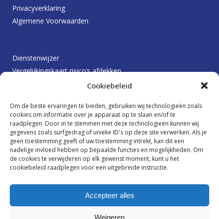
Privacyverklaring
Algemene Voorwaarden
Dienstenwijzer
Vergelijkingskaart risico’s afdekken
Protocol betalingsachterstanden
Cookiebeleid
Klachtenprocedure
Om de beste ervaringen te bieden, gebruiken wij technologieën zoals
Beloningsbeleid
cookies om informatie over je apparaat op te slaan en/of te
raadplegen. Door in te stemmen met deze technologieën kunnen wij
gegevens zoals surfgedrag of unieke ID's op deze site verwerken. Als je
geen toestemming geeft of uw toestemming intrekt, kan dit een
Ik wil graag op de hoogte blijven
nadelige invloed hebben op bepaalde functies en mogelijkheden. Om
de cookies te verwijderen op elk gewenst moment, kunt u het
cookiebeleid raadplegen voor een uitgebreide instructie.
Accepteer alles
Weigeren