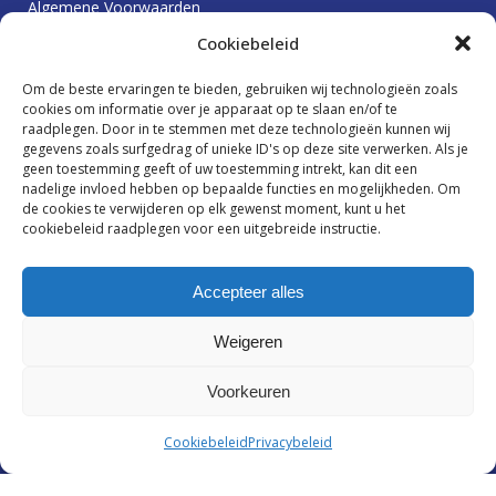
Algemene Voorwaarden
Cookiebeleid
Om de beste ervaringen te bieden, gebruiken wij technologieën zoals
Dienstenwijzer
cookies om informatie over je apparaat op te slaan en/of te
Vergelijkingskaart risico’s afdekken
raadplegen. Door in te stemmen met deze technologieën kunnen wij
Protocol betalingsachterstanden
gegevens zoals surfgedrag of unieke ID's op deze site verwerken. Als je
geen toestemming geeft of uw toestemming intrekt, kan dit een
Klachtenprocedure
nadelige invloed hebben op bepaalde functies en mogelijkheden. Om
Beloningsbeleid
de cookies te verwijderen op elk gewenst moment, kunt u het
cookiebeleid raadplegen voor een uitgebreide instructie.
Ik wil graag op de hoogte blijven
Accepteer alles
Weigeren
Voorkeuren
Cookiebeleid
Privacybeleid