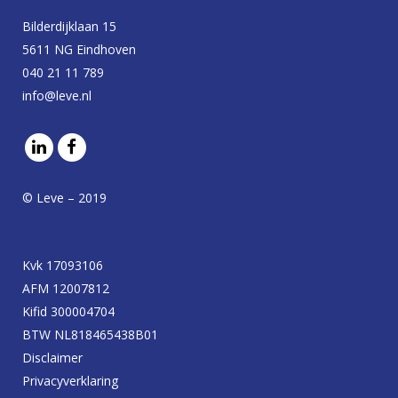
Bilderdijklaan 15
5611 NG Eindhoven
040 21 11 789
info@leve.nl
© Leve – 2019
Kvk 17093106
AFM 12007812
Kifid 300004704
BTW NL818465438B01
Disclaimer
Privacyverklaring