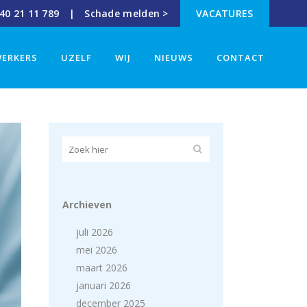
40 21 11 789 |
Schade melden >
VACATURES
ERKERS
UZELF
WIJ
NIEUWS
CONTACT
Archieven
juli 2026
mei 2026
maart 2026
januari 2026
december 2025