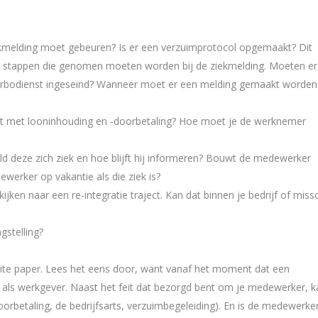
kmelding moet gebeuren? Is er een verzuimprotocol opgemaakt? Dit
n stappen die genomen moeten worden bij de ziekmelding. Moeten er
bodienst ingeseind? Wanneer moet er een melding gemaakt worden 
het met looninhouding en -doorbetaling? Hoe moet je de werknemer
d deze zich ziek en hoe blijft hij informeren? Bouwt de medewerker
werker op vakantie als die ziek is?
jken naar een re-integratie traject. Kan dat binnen je bedrijf of miss
gstelling?
ite paper. Lees het eens door, want vanaf het moment dat een
f als werkgever. Naast het feit dat bezorgd bent om je medewerker, k
oorbetaling, de bedrijfsarts, verzuimbegeleiding). En is de medewerke