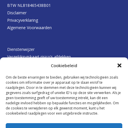
BTW NL818465438B01
Disclaimer
Privacyverklaring
Algemene Voorwaarden
Dienstenwijzer
Vergelijkingskaart risico’s afdekken
Protocol betalingsachterstanden
Cookiebeleid
Klachtenprocedure
Om de beste ervaringen te bieden, gebruiken wij technologieën zoals
Beloningsbeleid
cookies om informatie over je apparaat op te slaan en/of te
raadplegen. Door in te stemmen met deze technologieën kunnen wij
gegevens zoals surfgedrag of unieke ID's op deze site verwerken. Als je
geen toestemming geeft of uw toestemming intrekt, kan dit een
Ik wil graag op de hoogte blijven
nadelige invloed hebben op bepaalde functies en mogelijkheden. Om
de cookies te verwijderen op elk gewenst moment, kunt u het
cookiebeleid raadplegen voor een uitgebreide instructie.