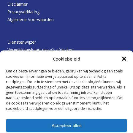
Disclaimer
Privacyverklaring
Algemene Voorwaarden
Dienstenwijzer
Vergelijkingskaart risico’s afdekken
Protocol betalingsachterstanden
Cookiebeleid
Klachtenprocedure
Om de beste ervaringen te bieden, gebruiken wij technologieën zoals
Beloningsbeleid
cookies om informatie over je apparaat op te slaan en/of te
raadplegen. Door in te stemmen met deze technologieën kunnen wij
gegevens zoals surfgedrag of unieke ID's op deze site verwerken. Als je
geen toestemming geeft of uw toestemming intrekt, kan dit een
Ik wil graag op de hoogte blijven
nadelige invloed hebben op bepaalde functies en mogelijkheden. Om
de cookies te verwijderen op elk gewenst moment, kunt u het
cookiebeleid raadplegen voor een uitgebreide instructie.
Accepteer alles