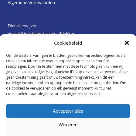
Algemene Voorwaarden
Dienstenwijzer
Vergelijkingskaart risico’s afdekken
Protocol betalingsachterstanden
Cookiebeleid
Klachtenprocedure
Om de beste ervaringen te bieden, gebruiken wij technologieën zoals
Beloningsbeleid
cookies om informatie over je apparaat op te slaan en/of te
raadplegen. Door in te stemmen met deze technologieën kunnen wij
gegevens zoals surfgedrag of unieke ID's op deze site verwerken. Als je
geen toestemming geeft of uw toestemming intrekt, kan dit een
Ik wil graag op de hoogte blijven
nadelige invloed hebben op bepaalde functies en mogelijkheden. Om
de cookies te verwijderen op elk gewenst moment, kunt u het
cookiebeleid raadplegen voor een uitgebreide instructie.
Accepteer alles
Weigeren