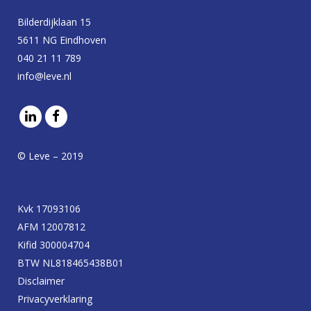
Bilderdijklaan 15
5611 NG Eindhoven
040 21 11 789
info@leve.nl
© Leve – 2019
Kvk 17093106
AFM 12007812
Kifid 300004704
BTW NL818465438B01
Disclaimer
Privacyverklaring