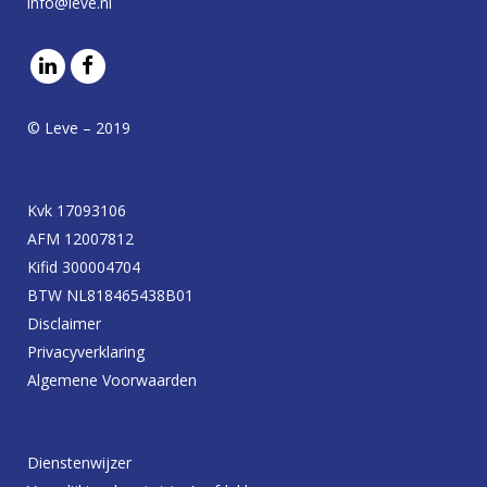
info@leve.nl
© Leve – 2019
Kvk 17093106
AFM 12007812
Kifid 300004704
BTW NL818465438B01
Disclaimer
Privacyverklaring
Algemene Voorwaarden
Dienstenwijzer