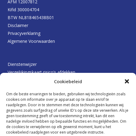
AFM 12007812
Kifid 300004704
BTW NL818465438B01
Disclaimer
Privacyverklaring
Algemene Voorwaarden
Dienstenwijzer
Vergelijkingskaart risico’s afdekken
Protocol betalingsachterstanden
Cookiebeleid
Klachtenprocedure
Om de beste ervaringen te bieden, gebruiken wij technologieën zoals
Beloningsbeleid
cookies om informatie over je apparaat op te slaan en/of te
raadplegen. Door in te stemmen met deze technologieën kunnen wij
gegevens zoals surfgedrag of unieke ID's op deze site verwerken. Als je
geen toestemming geeft of uw toestemming intrekt, kan dit een
Ik wil graag op de hoogte blijven
nadelige invloed hebben op bepaalde functies en mogelijkheden. Om
de cookies te verwijderen op elk gewenst moment, kunt u het
cookiebeleid raadplegen voor een uitgebreide instructie.