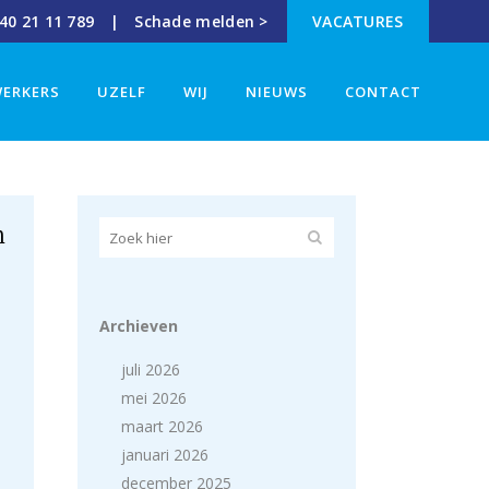
40 21 11 789 |
Schade melden >
VACATURES
ERKERS
UZELF
WIJ
NIEUWS
CONTACT
n
Archieven
juli 2026
mei 2026
maart 2026
januari 2026
december 2025