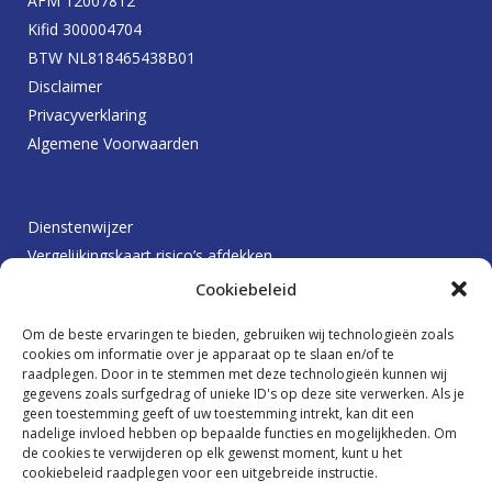
AFM 12007812
Kifid 300004704
BTW NL818465438B01
Disclaimer
Privacyverklaring
Algemene Voorwaarden
Dienstenwijzer
Vergelijkingskaart risico’s afdekken
Protocol betalingsachterstanden
Cookiebeleid
Klachtenprocedure
Om de beste ervaringen te bieden, gebruiken wij technologieën zoals
Beloningsbeleid
cookies om informatie over je apparaat op te slaan en/of te
raadplegen. Door in te stemmen met deze technologieën kunnen wij
gegevens zoals surfgedrag of unieke ID's op deze site verwerken. Als je
geen toestemming geeft of uw toestemming intrekt, kan dit een
Ik wil graag op de hoogte blijven
nadelige invloed hebben op bepaalde functies en mogelijkheden. Om
de cookies te verwijderen op elk gewenst moment, kunt u het
cookiebeleid raadplegen voor een uitgebreide instructie.