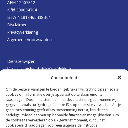
AFM 12007812
Kifid 300004704
BTW NL818465438B01
Disclaimer
Privacyverklaring
Algemene Voorwaarden
Dienstenwijzer
Vergelijkingskaart risico’s afdekken
Protocol betalingsachterstanden
Cookiebeleid
Klachtenprocedure
Om de beste ervaringen te bieden, gebruiken wij technologieën zoals
Beloningsbeleid
cookies om informatie over je apparaat op te slaan en/of te
raadplegen. Door in te stemmen met deze technologieën kunnen wij
gegevens zoals surfgedrag of unieke ID's op deze site verwerken. Als je
geen toestemming geeft of uw toestemming intrekt, kan dit een
Ik wil graag op de hoogte blijven
nadelige invloed hebben op bepaalde functies en mogelijkheden. Om
de cookies te verwijderen op elk gewenst moment, kunt u het
cookiebeleid raadplegen voor een uitgebreide instructie.