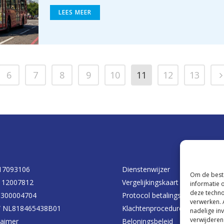
LEES MEER
6
7
8
9
10
11
12
13
17093106
Dienstenwijzer
Om de beste
 12007812
Vergelijkingskaart risico’s afde
informatie 
deze techno
d 300004704
Protocol betalingsachterstand
verwerken. 
 NL818465438B01
Klachtenprocedure
nadelige in
verwijderen
laimer
Beloningsbeleid