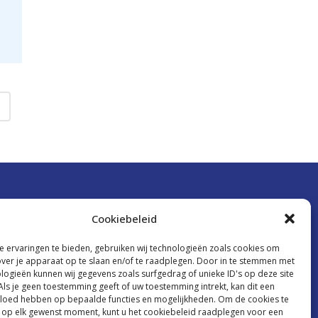
Cookiebeleid
Ik wil graag op de hoogte blijven
 ervaringen te bieden, gebruiken wij technologieën zoals cookies om
kken
over je apparaat op te slaan en/of te raadplegen. Door in te stemmen met
logieën kunnen wij gegevens zoals surfgedrag of unieke ID's op deze site
en
Als je geen toestemming geeft of uw toestemming intrekt, kan dit een
vloed hebben op bepaalde functies en mogelijkheden. Om de cookies te
 op elk gewenst moment, kunt u het cookiebeleid raadplegen voor een