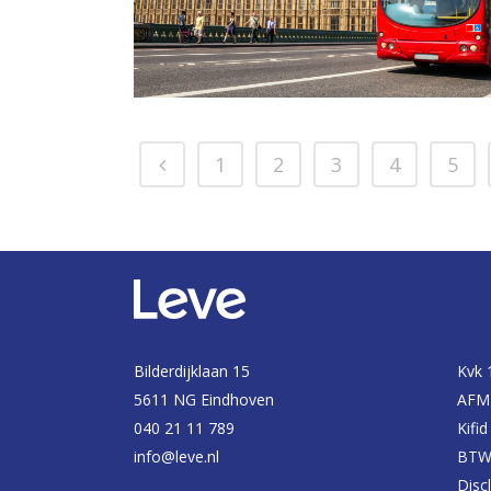
1
2
3
4
5
Bilderdijklaan 15
Kvk 
5611 NG Eindhoven
AFM
040 21 11 789
Kifi
info@leve.nl
BTW
Disc