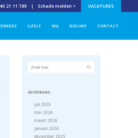
40 21 11 789 |
Schade melden >
VACATURES
ERKERS
UZELF
WIJ
NIEUWS
CONTACT
e
Archieven
juli 2026
mei 2026
maart 2026
januari 2026
december 2025