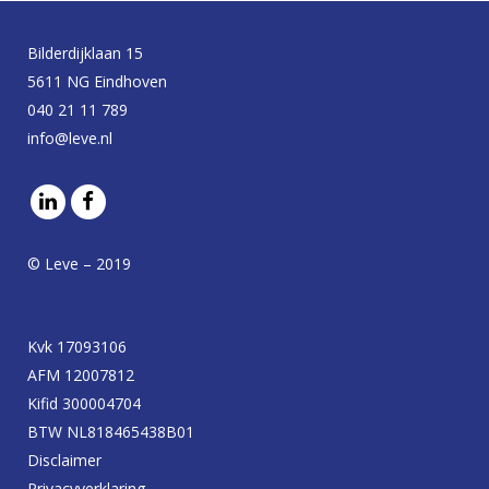
Bilderdijklaan 15
5611 NG Eindhoven
040 21 11 789
info@leve.nl
© Leve – 2019
Kvk 17093106
AFM 12007812
Kifid 300004704
BTW NL818465438B01
Disclaimer
Privacyverklaring