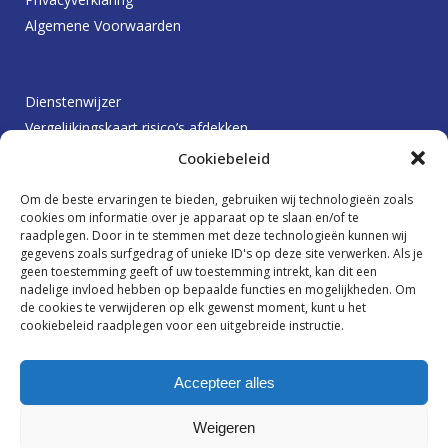
Algemene Voorwaarden
Dienstenwijzer
Vergelijkingskaart risico’s afdekken
Protocol betalingsachterstanden
Cookiebeleid
Klachtenprocedure
Om de beste ervaringen te bieden, gebruiken wij technologieën zoals
Beloningsbeleid
cookies om informatie over je apparaat op te slaan en/of te
raadplegen. Door in te stemmen met deze technologieën kunnen wij
gegevens zoals surfgedrag of unieke ID's op deze site verwerken. Als je
geen toestemming geeft of uw toestemming intrekt, kan dit een
Ik wil graag op de hoogte blijven
nadelige invloed hebben op bepaalde functies en mogelijkheden. Om
de cookies te verwijderen op elk gewenst moment, kunt u het
cookiebeleid raadplegen voor een uitgebreide instructie.
Accepteer alles
Weigeren