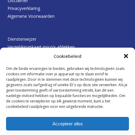
Disclaimer
Privacyverklaring
Algemene Voorwaarden
Dienstenwijzer
Vergelijkingskaart risico’s afdekken
Protocol betalingsachterstanden
Cookiebeleid
Klachtenprocedure
Om de beste ervaringen te bieden, gebruiken wij technologieën zoals
Beloningsbeleid
cookies om informatie over je apparaat op te slaan en/of te
raadplegen. Door in te stemmen met deze technologieën kunnen wij
gegevens zoals surfgedrag of unieke ID's op deze site verwerken. Als je
geen toestemming geeft of uw toestemming intrekt, kan dit een
Ik wil graag op de hoogte blijven
nadelige invloed hebben op bepaalde functies en mogelijkheden. Om
de cookies te verwijderen op elk gewenst moment, kunt u het
cookiebeleid raadplegen voor een uitgebreide instructie.
Accepteer alles